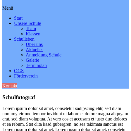
Menü
Start
Unsere Schule
Team
Klassen
Schulleben
Über uns
Aktuelles
Anmeldung Schule
Galerie
Terminplan
OGS
Förderverein
Kontakt
Schulfotograf
Lorem ipsum dolor sit amet, consetetur sadipscing elitr, sed diam
nonumy eirmod tempor invidunt ut labore et dolore magna aliquyam
erat, sed diam voluptua. At vero eos et accusam et justo duo dolores
et ea rebum. Stet clita kasd gubergren, no sea takimata sanctus est
Lorem ipsum dolor sit amet. Lorem ipsum dolor sit amet, consetetur