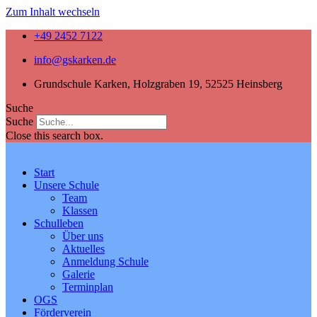
Zum Inhalt wechseln
+49 2452 7122
info@gskarken.de
Grundschule Karken, Holzgraben 19, 52525 Heinsberg
Suche
Suche
Close this search box.
Start
Unsere Schule
Team
Klassen
Schulleben
Über uns
Aktuelles
Anmeldung Schule
Galerie
Terminplan
OGS
Förderverein