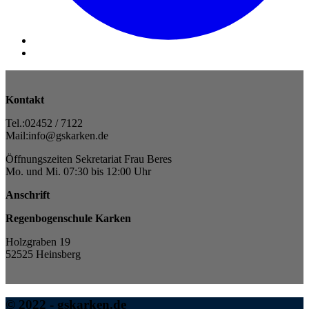
Kontakt
Tel.:02452 / 7122
Mail:info@gskarken.de
Öffnungszeiten Sekretariat Frau Beres
Mo. und Mi. 07:30 bis 12:00 Uhr
Anschrift
Regenbogenschule Karken
Holzgraben 19
52525 Heinsberg
© 2022 - gskarken.de