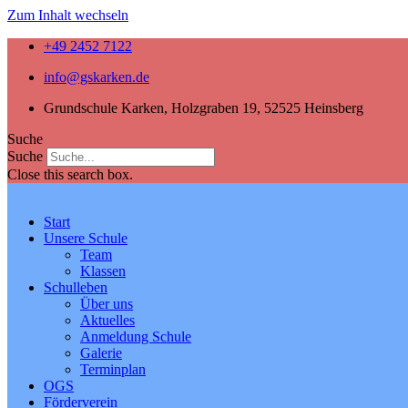
Zum Inhalt wechseln
+49 2452 7122
info@gskarken.de
Grundschule Karken, Holzgraben 19, 52525 Heinsberg
Suche
Suche
Close this search box.
Start
Unsere Schule
Team
Klassen
Schulleben
Über uns
Aktuelles
Anmeldung Schule
Galerie
Terminplan
OGS
Förderverein