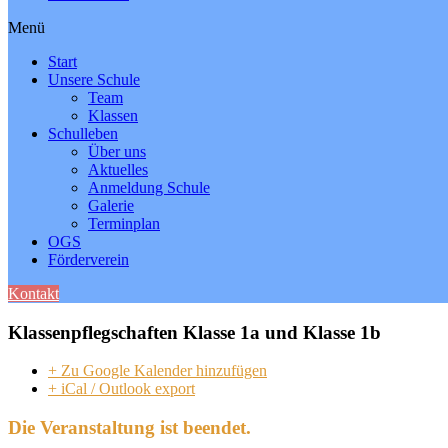
Menü
Start
Unsere Schule
Team
Klassen
Schulleben
Über uns
Aktuelles
Anmeldung Schule
Galerie
Terminplan
OGS
Förderverein
Kontakt
Klassenpflegschaften Klasse 1a und Klasse 1b
+ Zu Google Kalender hinzufügen
+ iCal / Outlook export
Die Veranstaltung ist beendet.