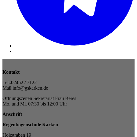
Kontakt
Tel.:02452 / 7122
Mail:info@gskarken.de
Öffnungszeiten Sekretariat Frau Beres
Mo. und Mi. 07:30 bis 12:00 Uhr
Anschrift
Regenbogenschule Karken
Holzgraben 19