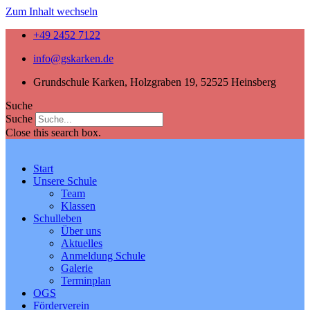
Zum Inhalt wechseln
+49 2452 7122
info@gskarken.de
Grundschule Karken, Holzgraben 19, 52525 Heinsberg
Suche
Suche
Close this search box.
Start
Unsere Schule
Team
Klassen
Schulleben
Über uns
Aktuelles
Anmeldung Schule
Galerie
Terminplan
OGS
Förderverein