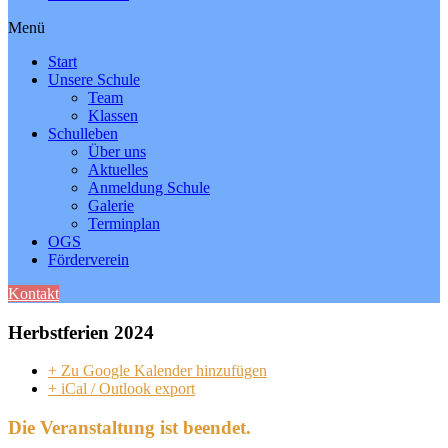
Menü
Start
Unsere Schule
Team
Klassen
Schulleben
Über uns
Aktuelles
Anmeldung Schule
Galerie
Terminplan
OGS
Förderverein
Kontakt
Herbstferien 2024
+ Zu Google Kalender hinzufügen
+ iCal / Outlook export
Die Veranstaltung ist beendet.