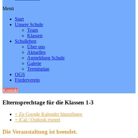
Menü
Start
Unsere Schule
Team
Klassen
Schulleben
Über uns
Aktuelles
Anmeldung Schule
Galerie
Terminplan
OGS
Förderverein
Kontakt
Elternsprechtage für die Klassen 1-3
+ Zu Google Kalender hinzufügen
+ iCal / Outlook export
Die Veranstaltung ist beendet.