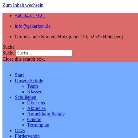
Zum Inhalt wechseln
+49 2452 7122
info@gskarken.de
Grundschule Karken, Holzgraben 19, 52525 Heinsberg
Suche
Suche
Close this search box.
Start
Unsere Schule
Team
Klassen
Schulleben
Über uns
Aktuelles
Anmeldung Schule
Galerie
Terminplan
OGS
Förderverein