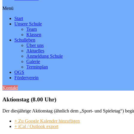
Menü
Start
Unsere Schule
Team
Klassen
Schulleben
Über uns
Aktuelles
Anmeldung Schule
Galerie
Terminplan
OGS
Förderverein
Kontakt
Aktionstag (8.00 Uhr)
Der diesjährige Aktionstag (ähnlich dem „Sport- und Spieletag“) begi
+ Zu Google Kalender hinzufügen
+ iCal / Outlook export