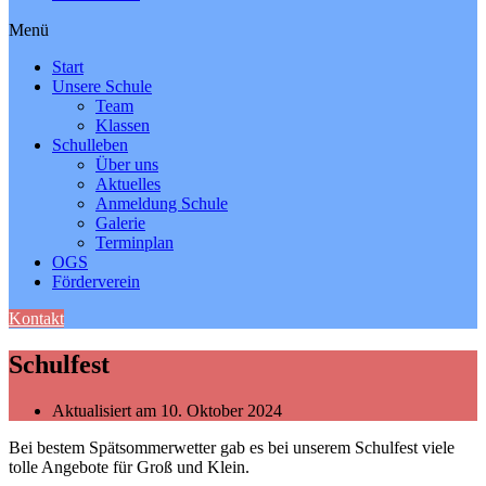
Menü
Start
Unsere Schule
Team
Klassen
Schulleben
Über uns
Aktuelles
Anmeldung Schule
Galerie
Terminplan
OGS
Förderverein
Kontakt
Schulfest
Aktualisiert am 10. Oktober 2024
Bei bestem Spätsommerwetter gab es bei unserem Schulfest viele
tolle Angebote für Groß und Klein.