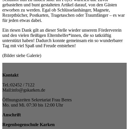
gebastelten und bunt gestalteten Artikel darauf, von den Gästen
erworben zu werden. Egal ob Schlüsselanhänger, Magnete,
Rezeptbücher, Postkarten, Tragetaschen oder Traumfänger – es war
für jeden etwas dabei.
Ein riesen Dank gilt an dieser Stelle wieder unserem Förderverein
und den vielen fleißigen Elternhelfer*innen, die so tatkräftig
unterstützt haben! Dadurch konnte gemeinsam ein so wunderbarer
Tag mit viel Spaß und Freude entstehen!
(Bilder siehe Galerie)
Kontakt
Tel.:02452 / 7122
Mail:info@gskarken.de
Öffnungszeiten Sekretariat Frau Beres
Mo. und Mi. 07:30 bis 12:00 Uhr
Anschrift
Regenbogenschule Karken