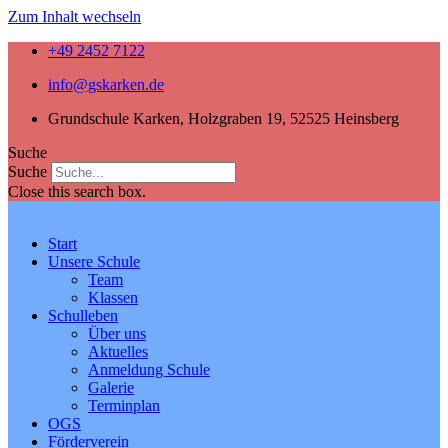
Zum Inhalt wechseln
+49 2452 7122
info@gskarken.de
Grundschule Karken, Holzgraben 19, 52525 Heinsberg
Suche
Suche
Close this search box.
Start
Unsere Schule
Team
Klassen
Schulleben
Über uns
Aktuelles
Anmeldung Schule
Galerie
Terminplan
OGS
Förderverein