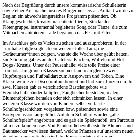
Nach der Begrüßung durch unsere kommissarische Schulleiterin
sowie einer Ansprache unseres Bürgermeisters als Auftakt wurde zu
Beginn ein abwechslungsreiches Programm präsentiert. Ob
Klanggeschichte, kreativ präsentierte Lieder, Stücke der
Flötengruppe, instrumental begleiteter Song oder Tänze, die zum
Mitmachen animieren – alle begannen das Fest mit Eifer.
Im Anschluss gab es Vieles zu sehen und auszuprobieren. In der
Turnhalle folgte sogleich ein weiterer toller Tanz, die
Geräteturner*innen zeigten, was sie die Woche über geübt hatten,
zur Stärkung gab es an der Cafeteria Kuchen, Waffeln und Hot
Dogs / Krustis. Unter der Pausenhalle: viele tolle Preise einer
Tombola. Im grünen Klassenzimmer fand man gleich zwei
Hüpfburgen und Fußballdart zum Auspowern und Toben. Eine
Klasse wurde zur Disco umfunktioniert und lud zum Tanzen ein. In
zwei Klassen gab es verschiedene Bastelangebote wie
Freundschaftsbänder knüpfen, Fangbecher herstellen, malen,
Blumentöpfchen bemalen oder sich schminken lassen. In einer
weiteren Klasse wurden von Kindern selbst verfasste
Schulhofgeschichten vorgelesen bzw. präsentiert sowie eine
Bodypercussion aufgeführt. Auf dem Schulhof wurden „alte
Schulhofspiele“ angeboten und es gab ein Spielemobil, um Parcours
fahren zu können usw. Von Kindern liebevoll erstellte Blumen- und
Baumstecker verwiesen darauf, welche Pflanzen auf unserem neuen
Schulhof nun zu finden sind. Im Foyer warteten alle zuvor