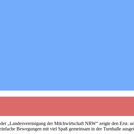
 der „Landesvereinigung der Milchwirtschaft NRW“ zeigte den Erst- u
infache Bewegungen mit viel Spaß gemeinsam in der Turnhalle ausgef