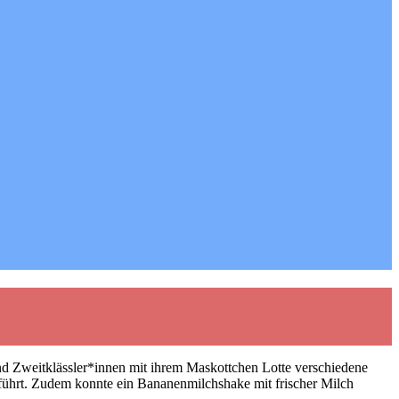
nd Zweitklässler*innen mit ihrem Maskottchen Lotte verschiedene
ührt. Zudem konnte ein Bananenmilchshake mit frischer Milch