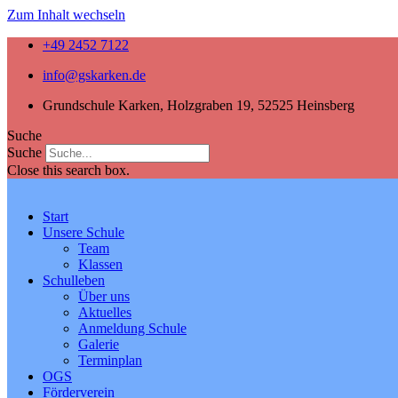
Zum Inhalt wechseln
+49 2452 7122
info@gskarken.de
Grundschule Karken, Holzgraben 19, 52525 Heinsberg
Suche
Suche
Close this search box.
Start
Unsere Schule
Team
Klassen
Schulleben
Über uns
Aktuelles
Anmeldung Schule
Galerie
Terminplan
OGS
Förderverein