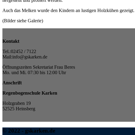
hergestellt und probiert werden.
Auch das Melken wurde den Kindern an lustigen Holzkühen gezeigt.
(Bilder siehe Galerie)
Kontakt
Tel.:02452 / 7122
Mail:info@gskarken.de
Öffnungszeiten Sekretariat Frau Beres
Mo. und Mi. 07:30 bis 12:00 Uhr
Anschrift
Regenbogenschule Karken
Holzgraben 19
52525 Heinsberg
© 2022 - gskarken.de