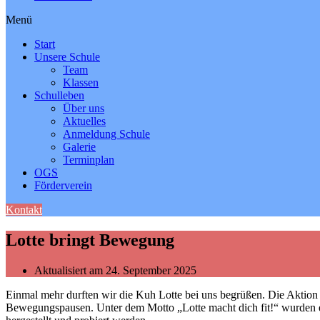
Menü
Start
Unsere Schule
Team
Klassen
Schulleben
Über uns
Aktuelles
Anmeldung Schule
Galerie
Terminplan
OGS
Förderverein
Kontakt
Lotte bringt Bewegung
Aktualisiert am 24. September 2025
Einmal mehr durften wir die Kuh Lotte bei uns begrüßen. Die Aktion
Bewegungspausen. Unter dem Motto „Lotte macht dich fit!“ wurden e